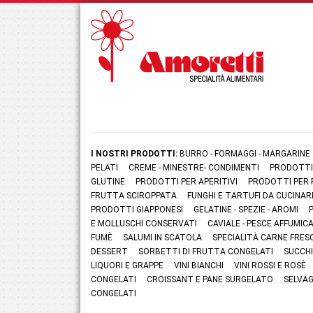
I NOSTRI PRODOTTI:
BURRO - FORMAGGI - MARGARINE
PELATI
CREME - MINESTRE- CONDIMENTI
PRODOTTI
GLUTINE
PRODOTTI PER APERITIVI
PRODOTTI PER 
FRUTTA SCIROPPATA
FUNGHI E TARTUFI DA CUCINAR
PRODOTTI GIAPPONESI
GELATINE - SPEZIE - AROMI
E MOLLUSCHI CONSERVATI
CAVIALE - PESCE AFFUMI
FUMÈ
SALUMI IN SCATOLA
SPECIALITÀ CARNE FRES
DESSERT
SORBETTI DI FRUTTA CONGELATI
SUCCHI
LIQUORI E GRAPPE
VINI BIANCHI
VINI ROSSI E ROSÈ
CONGELATI
CROISSANT E PANE SURGELATO
SELVAG
CONGELATI