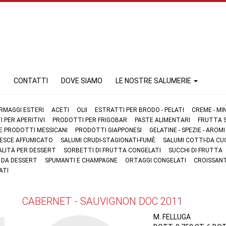
E
CONTATTI
DOVE SIAMO
LE NOSTRE SALUMERIE
RMAGGI ESTERI
ACETI
OLII
ESTRATTI PER BRODO - PELATI
CREME - MI
 PER APERITIVI
PRODOTTI PER FRIGOBAR
PASTE ALIMENTARI
FRUTTA S
 E PRODOTTI MESSICANI
PRODOTTI GIAPPONESI
GELATINE - SPEZIE - AROMI
 PESCE AFFUMICATO
SALUMI CRUDI-STAGIONATI-FUMÈ
SALUMI COTTI-DA CU
ALITÀ PER DESSERT
SORBETTI DI FRUTTA CONGELATI
SUCCHI DI FRUTTA
I DA DESSERT
SPUMANTI E CHAMPAGNE
ORTAGGI CONGELATI
CROISSANT
ATI
CABERNET - SAUVIGNON DOC 2011
M. FELLUGA