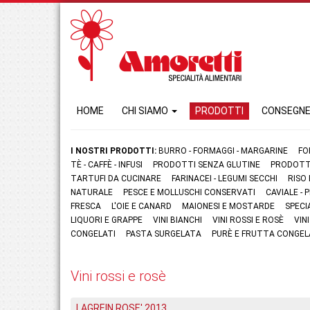
HOME
CHI SIAMO
PRODOTTI
CONSEGN
I NOSTRI PRODOTTI:
BURRO - FORMAGGI - MARGARINE
FO
TÈ - CAFFÈ - INFUSI
PRODOTTI SENZA GLUTINE
PRODOTTI
TARTUFI DA CUCINARE
FARINACEI - LEGUMI SECCHI
RISO
NATURALE
PESCE E MOLLUSCHI CONSERVATI
CAVIALE -
FRESCA
L'OIE E CANARD
MAIONESI E MOSTARDE
SPECI
LIQUORI E GRAPPE
VINI BIANCHI
VINI ROSSI E ROSÈ
VIN
CONGELATI
PASTA SURGELATA
PURÈ E FRUTTA CONGEL
Vini rossi e rosè
LAGREIN ROSE' 2013