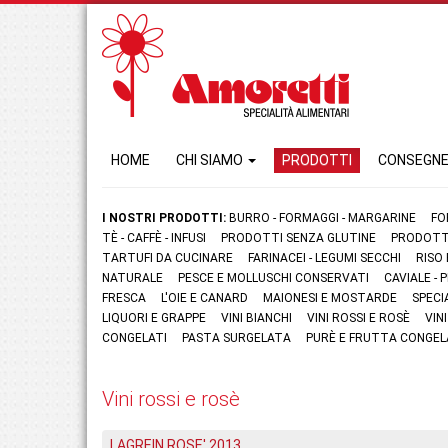
HOME
CHI SIAMO
PRODOTTI
CONSEGN
I NOSTRI PRODOTTI:
BURRO - FORMAGGI - MARGARINE
FO
TÈ - CAFFÈ - INFUSI
PRODOTTI SENZA GLUTINE
PRODOTTI
TARTUFI DA CUCINARE
FARINACEI - LEGUMI SECCHI
RISO
NATURALE
PESCE E MOLLUSCHI CONSERVATI
CAVIALE -
FRESCA
L'OIE E CANARD
MAIONESI E MOSTARDE
SPECI
LIQUORI E GRAPPE
VINI BIANCHI
VINI ROSSI E ROSÈ
VIN
CONGELATI
PASTA SURGELATA
PURÈ E FRUTTA CONGEL
Vini rossi e rosè
LAGREIN ROSE' 2013