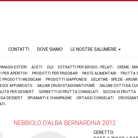
E
CONTATTI
DOVE SIAMO
LE NOSTRE SALUMERIE
RMAGGI ESTERI
ACETI
OLII
ESTRATTI PER BRODO - PELATI
CREME - MI
 PER APERITIVI
PRODOTTI PER FRIGOBAR
PASTE ALIMENTARI
FRUTTA S
 E PRODOTTI MESSICANI
PRODOTTI GIAPPONESI
GELATINE - SPEZIE - AROMI
 PESCE AFFUMICATO
SALUMI CRUDI-STAGIONATI-FUMÈ
SALUMI COTTI-DA CU
ALITÀ PER DESSERT
SORBETTI DI FRUTTA CONGELATI
SUCCHI DI FRUTTA
I DA DESSERT
SPUMANTI E CHAMPAGNE
ORTAGGI CONGELATI
CROISSANT
ATI
NEBBIOLO D'ALBA BERNARDINA 2012
CERETTO