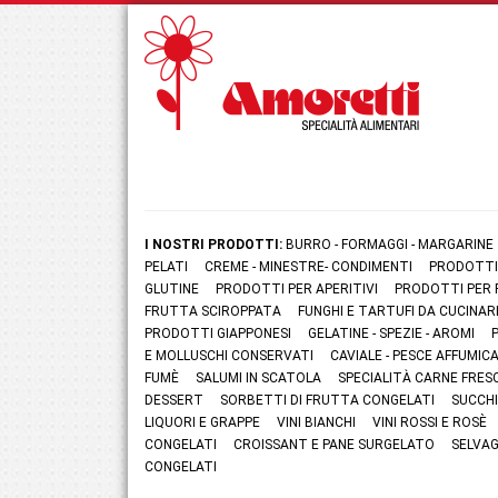
I NOSTRI PRODOTTI:
BURRO - FORMAGGI - MARGARINE
PELATI
CREME - MINESTRE- CONDIMENTI
PRODOTTI
GLUTINE
PRODOTTI PER APERITIVI
PRODOTTI PER 
FRUTTA SCIROPPATA
FUNGHI E TARTUFI DA CUCINAR
PRODOTTI GIAPPONESI
GELATINE - SPEZIE - AROMI
E MOLLUSCHI CONSERVATI
CAVIALE - PESCE AFFUMI
FUMÈ
SALUMI IN SCATOLA
SPECIALITÀ CARNE FRES
DESSERT
SORBETTI DI FRUTTA CONGELATI
SUCCHI
LIQUORI E GRAPPE
VINI BIANCHI
VINI ROSSI E ROSÈ
CONGELATI
CROISSANT E PANE SURGELATO
SELVAG
CONGELATI