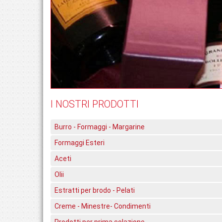
I NOSTRI PRODOTTI
Burro - Formaggi - Margarine
Formaggi Esteri
Aceti
Olii
Estratti per brodo - Pelati
Creme - Minestre- Condimenti