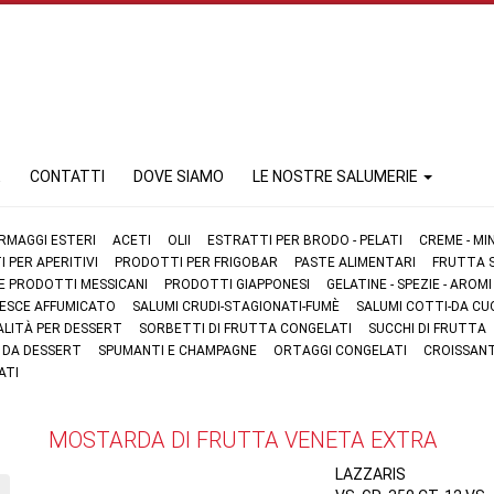
E
CONTATTI
DOVE SIAMO
LE NOSTRE SALUMERIE
RMAGGI ESTERI
ACETI
OLII
ESTRATTI PER BRODO - PELATI
CREME - MI
 PER APERITIVI
PRODOTTI PER FRIGOBAR
PASTE ALIMENTARI
FRUTTA S
 E PRODOTTI MESSICANI
PRODOTTI GIAPPONESI
GELATINE - SPEZIE - AROMI
 PESCE AFFUMICATO
SALUMI CRUDI-STAGIONATI-FUMÈ
SALUMI COTTI-DA CU
ALITÀ PER DESSERT
SORBETTI DI FRUTTA CONGELATI
SUCCHI DI FRUTTA
I DA DESSERT
SPUMANTI E CHAMPAGNE
ORTAGGI CONGELATI
CROISSANT
ATI
MOSTARDA DI FRUTTA VENETA EXTRA
LAZZARIS