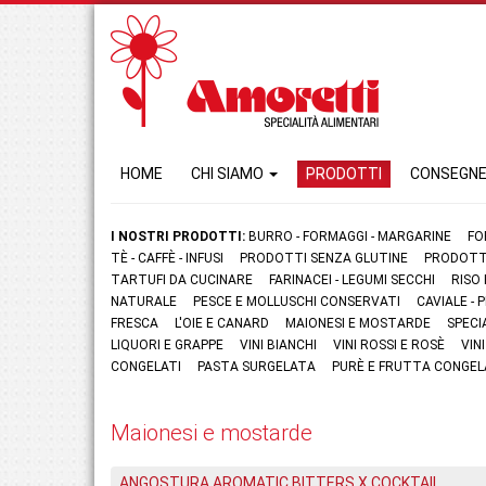
HOME
CHI SIAMO
PRODOTTI
CONSEGN
I NOSTRI PRODOTTI:
BURRO - FORMAGGI - MARGARINE
FO
TÈ - CAFFÈ - INFUSI
PRODOTTI SENZA GLUTINE
PRODOTTI
TARTUFI DA CUCINARE
FARINACEI - LEGUMI SECCHI
RISO
NATURALE
PESCE E MOLLUSCHI CONSERVATI
CAVIALE -
FRESCA
L'OIE E CANARD
MAIONESI E MOSTARDE
SPECI
LIQUORI E GRAPPE
VINI BIANCHI
VINI ROSSI E ROSÈ
VIN
CONGELATI
PASTA SURGELATA
PURÈ E FRUTTA CONGEL
Maionesi e mostarde
ANGOSTURA AROMATIC BITTERS X COCKTAIL