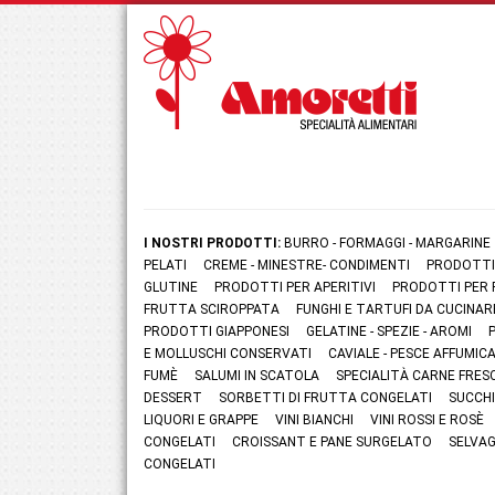
I NOSTRI PRODOTTI:
BURRO - FORMAGGI - MARGARINE
PELATI
CREME - MINESTRE- CONDIMENTI
PRODOTTI
GLUTINE
PRODOTTI PER APERITIVI
PRODOTTI PER 
FRUTTA SCIROPPATA
FUNGHI E TARTUFI DA CUCINAR
PRODOTTI GIAPPONESI
GELATINE - SPEZIE - AROMI
E MOLLUSCHI CONSERVATI
CAVIALE - PESCE AFFUMI
FUMÈ
SALUMI IN SCATOLA
SPECIALITÀ CARNE FRES
DESSERT
SORBETTI DI FRUTTA CONGELATI
SUCCHI
LIQUORI E GRAPPE
VINI BIANCHI
VINI ROSSI E ROSÈ
CONGELATI
CROISSANT E PANE SURGELATO
SELVAG
CONGELATI