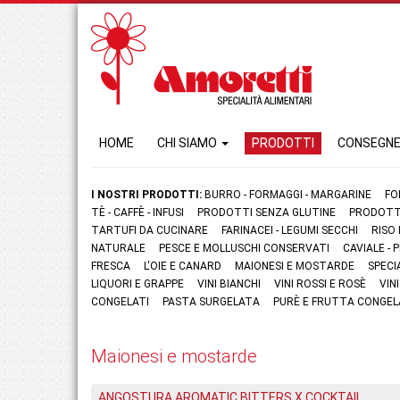
HOME
CHI SIAMO
PRODOTTI
CONSEGN
I NOSTRI PRODOTTI:
BURRO - FORMAGGI - MARGARINE
FO
TÈ - CAFFÈ - INFUSI
PRODOTTI SENZA GLUTINE
PRODOTTI
TARTUFI DA CUCINARE
FARINACEI - LEGUMI SECCHI
RISO
NATURALE
PESCE E MOLLUSCHI CONSERVATI
CAVIALE -
FRESCA
L'OIE E CANARD
MAIONESI E MOSTARDE
SPECI
LIQUORI E GRAPPE
VINI BIANCHI
VINI ROSSI E ROSÈ
VIN
CONGELATI
PASTA SURGELATA
PURÈ E FRUTTA CONGEL
Maionesi e mostarde
ANGOSTURA AROMATIC BITTERS X COCKTAIL