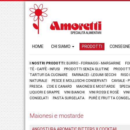
HOME
CHI SIAMO
PRODOTTI
CONSEGN
I NOSTRI PRODOTTI:
BURRO - FORMAGGI - MARGARINE
FO
TÈ - CAFFÈ - INFUSI
PRODOTTI SENZA GLUTINE
PRODOTTI
TARTUFI DA CUCINARE
FARINACEI - LEGUMI SECCHI
RISO
NATURALE
PESCE E MOLLUSCHI CONSERVATI
CAVIALE -
FRESCA
L'OIE E CANARD
MAIONESI E MOSTARDE
SPECI
LIQUORI E GRAPPE
VINI BIANCHI
VINI ROSSI E ROSÈ
VIN
CONGELATI
PASTA SURGELATA
PURÈ E FRUTTA CONGEL
Maionesi e mostarde
ANGOSTURA AROMATIC BITTERS X COCKTAIL