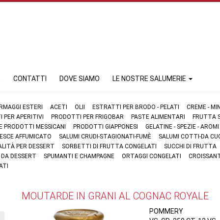
E
CONTATTI
DOVE SIAMO
LE NOSTRE SALUMERIE
RMAGGI ESTERI
ACETI
OLII
ESTRATTI PER BRODO - PELATI
CREME - MI
 PER APERITIVI
PRODOTTI PER FRIGOBAR
PASTE ALIMENTARI
FRUTTA S
 E PRODOTTI MESSICANI
PRODOTTI GIAPPONESI
GELATINE - SPEZIE - AROMI
 PESCE AFFUMICATO
SALUMI CRUDI-STAGIONATI-FUMÈ
SALUMI COTTI-DA CU
ALITÀ PER DESSERT
SORBETTI DI FRUTTA CONGELATI
SUCCHI DI FRUTTA
I DA DESSERT
SPUMANTI E CHAMPAGNE
ORTAGGI CONGELATI
CROISSANT
ATI
MOUTARDE IN GRANI AL COGNAC ROYALE
POMMERY