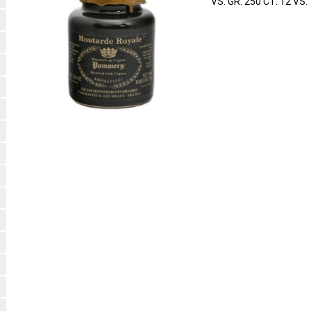
VS. GR. 250 CT. 12 VS.