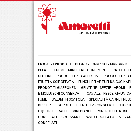
I NOSTRI PRODOTTI:
BURRO - FORMAGGI - MARGARINE
PELATI
CREME - MINESTRE- CONDIMENTI
PRODOTTI
GLUTINE
PRODOTTI PER APERITIVI
PRODOTTI PER 
FRUTTA SCIROPPATA
FUNGHI E TARTUFI DA CUCINAR
PRODOTTI GIAPPONESI
GELATINE - SPEZIE - AROMI
E MOLLUSCHI CONSERVATI
CAVIALE - PESCE AFFUMI
FUMÈ
SALUMI IN SCATOLA
SPECIALITÀ CARNE FRES
DESSERT
SORBETTI DI FRUTTA CONGELATI
SUCCHI
LIQUORI E GRAPPE
VINI BIANCHI
VINI ROSSI E ROSÈ
CONGELATI
CROISSANT E PANE SURGELATO
SELVAG
CONGELATI