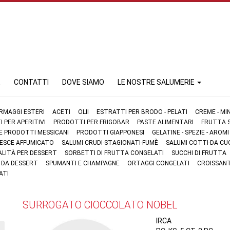
E
CONTATTI
DOVE SIAMO
LE NOSTRE SALUMERIE
RMAGGI ESTERI
ACETI
OLII
ESTRATTI PER BRODO - PELATI
CREME - MI
 PER APERITIVI
PRODOTTI PER FRIGOBAR
PASTE ALIMENTARI
FRUTTA S
 E PRODOTTI MESSICANI
PRODOTTI GIAPPONESI
GELATINE - SPEZIE - AROMI
 PESCE AFFUMICATO
SALUMI CRUDI-STAGIONATI-FUMÈ
SALUMI COTTI-DA CU
ALITÀ PER DESSERT
SORBETTI DI FRUTTA CONGELATI
SUCCHI DI FRUTTA
I DA DESSERT
SPUMANTI E CHAMPAGNE
ORTAGGI CONGELATI
CROISSANT
ATI
SURROGATO CIOCCOLATO NOBEL
IRCA