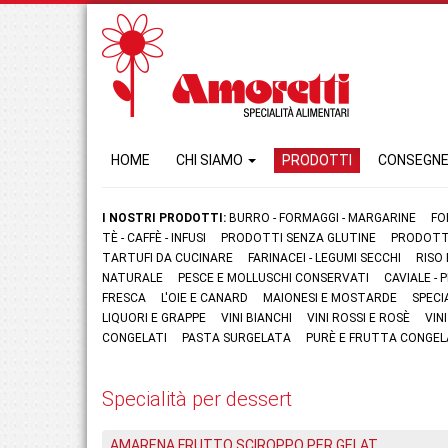
HOME
CHI SIAMO
PRODOTTI
CONSEGN
I NOSTRI PRODOTTI:
BURRO - FORMAGGI - MARGARINE
FO
TÈ - CAFFÈ - INFUSI
PRODOTTI SENZA GLUTINE
PRODOTTI
TARTUFI DA CUCINARE
FARINACEI - LEGUMI SECCHI
RISO
NATURALE
PESCE E MOLLUSCHI CONSERVATI
CAVIALE -
FRESCA
L'OIE E CANARD
MAIONESI E MOSTARDE
SPECI
LIQUORI E GRAPPE
VINI BIANCHI
VINI ROSSI E ROSÈ
VIN
CONGELATI
PASTA SURGELATA
PURÈ E FRUTTA CONGEL
Specialità per dessert
AMARENA FRUTTO SCIROPPO PER GELAT.