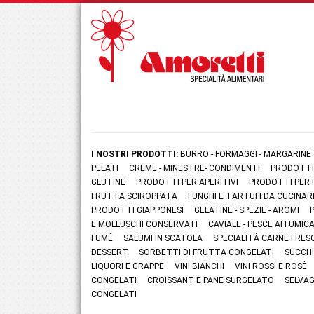
I NOSTRI PRODOTTI:
BURRO - FORMAGGI - MARGARINE
PELATI
CREME - MINESTRE- CONDIMENTI
PRODOTTI
GLUTINE
PRODOTTI PER APERITIVI
PRODOTTI PER 
FRUTTA SCIROPPATA
FUNGHI E TARTUFI DA CUCINAR
PRODOTTI GIAPPONESI
GELATINE - SPEZIE - AROMI
E MOLLUSCHI CONSERVATI
CAVIALE - PESCE AFFUMI
FUMÈ
SALUMI IN SCATOLA
SPECIALITÀ CARNE FRES
DESSERT
SORBETTI DI FRUTTA CONGELATI
SUCCHI
LIQUORI E GRAPPE
VINI BIANCHI
VINI ROSSI E ROSÈ
CONGELATI
CROISSANT E PANE SURGELATO
SELVAG
CONGELATI