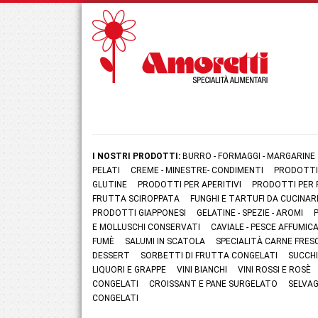
I NOSTRI PRODOTTI:
BURRO - FORMAGGI - MARGARINE
PELATI
CREME - MINESTRE- CONDIMENTI
PRODOTTI
GLUTINE
PRODOTTI PER APERITIVI
PRODOTTI PER 
FRUTTA SCIROPPATA
FUNGHI E TARTUFI DA CUCINAR
PRODOTTI GIAPPONESI
GELATINE - SPEZIE - AROMI
E MOLLUSCHI CONSERVATI
CAVIALE - PESCE AFFUMI
FUMÈ
SALUMI IN SCATOLA
SPECIALITÀ CARNE FRES
DESSERT
SORBETTI DI FRUTTA CONGELATI
SUCCHI
LIQUORI E GRAPPE
VINI BIANCHI
VINI ROSSI E ROSÈ
CONGELATI
CROISSANT E PANE SURGELATO
SELVAG
CONGELATI