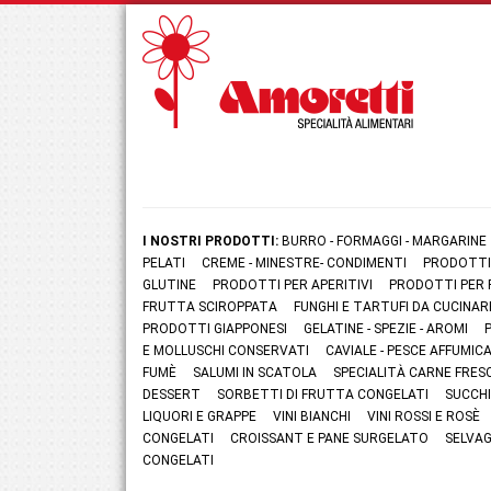
I NOSTRI PRODOTTI:
BURRO - FORMAGGI - MARGARINE
PELATI
CREME - MINESTRE- CONDIMENTI
PRODOTTI
GLUTINE
PRODOTTI PER APERITIVI
PRODOTTI PER 
FRUTTA SCIROPPATA
FUNGHI E TARTUFI DA CUCINAR
PRODOTTI GIAPPONESI
GELATINE - SPEZIE - AROMI
E MOLLUSCHI CONSERVATI
CAVIALE - PESCE AFFUMI
FUMÈ
SALUMI IN SCATOLA
SPECIALITÀ CARNE FRES
DESSERT
SORBETTI DI FRUTTA CONGELATI
SUCCHI
LIQUORI E GRAPPE
VINI BIANCHI
VINI ROSSI E ROSÈ
CONGELATI
CROISSANT E PANE SURGELATO
SELVAG
CONGELATI