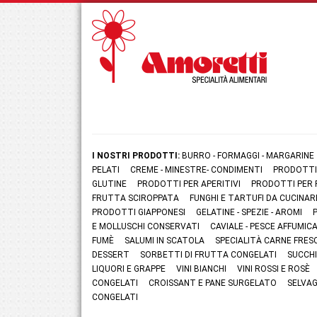
I NOSTRI PRODOTTI:
BURRO - FORMAGGI - MARGARINE
PELATI
CREME - MINESTRE- CONDIMENTI
PRODOTTI
GLUTINE
PRODOTTI PER APERITIVI
PRODOTTI PER 
FRUTTA SCIROPPATA
FUNGHI E TARTUFI DA CUCINAR
PRODOTTI GIAPPONESI
GELATINE - SPEZIE - AROMI
E MOLLUSCHI CONSERVATI
CAVIALE - PESCE AFFUMI
FUMÈ
SALUMI IN SCATOLA
SPECIALITÀ CARNE FRES
DESSERT
SORBETTI DI FRUTTA CONGELATI
SUCCHI
LIQUORI E GRAPPE
VINI BIANCHI
VINI ROSSI E ROSÈ
CONGELATI
CROISSANT E PANE SURGELATO
SELVAG
CONGELATI