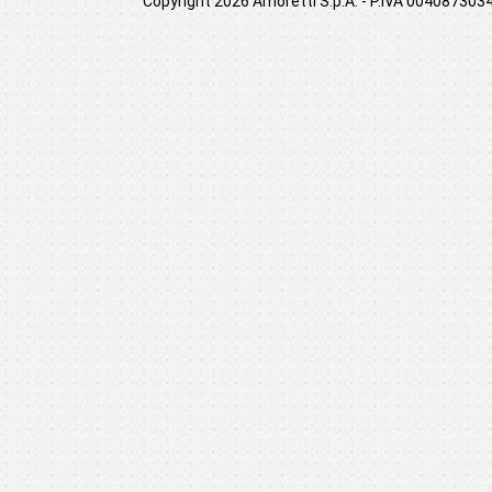
Copyright 2026 Amoretti S.p.A. - P.IVA 00408730349