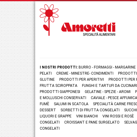
I NOSTRI PRODOTTI:
BURRO - FORMAGGI - MARGARINE
PELATI
CREME - MINESTRE- CONDIMENTI
PRODOTTI
GLUTINE
PRODOTTI PER APERITIVI
PRODOTTI PER 
FRUTTA SCIROPPATA
FUNGHI E TARTUFI DA CUCINAR
PRODOTTI GIAPPONESI
GELATINE - SPEZIE - AROMI
E MOLLUSCHI CONSERVATI
CAVIALE - PESCE AFFUMI
FUMÈ
SALUMI IN SCATOLA
SPECIALITÀ CARNE FRES
DESSERT
SORBETTI DI FRUTTA CONGELATI
SUCCHI
LIQUORI E GRAPPE
VINI BIANCHI
VINI ROSSI E ROSÈ
CONGELATI
CROISSANT E PANE SURGELATO
SELVAG
CONGELATI