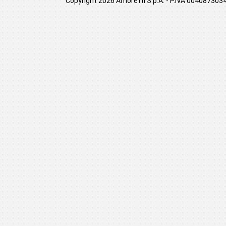
Copyright 2026 Amoretti S.p.A. - P.IVA 00408730349