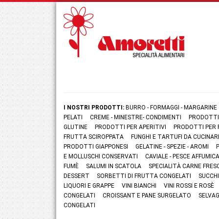
I NOSTRI PRODOTTI:
BURRO - FORMAGGI - MARGARINE
PELATI
CREME - MINESTRE- CONDIMENTI
PRODOTTI
GLUTINE
PRODOTTI PER APERITIVI
PRODOTTI PER 
FRUTTA SCIROPPATA
FUNGHI E TARTUFI DA CUCINAR
PRODOTTI GIAPPONESI
GELATINE - SPEZIE - AROMI
E MOLLUSCHI CONSERVATI
CAVIALE - PESCE AFFUMI
FUMÈ
SALUMI IN SCATOLA
SPECIALITÀ CARNE FRES
DESSERT
SORBETTI DI FRUTTA CONGELATI
SUCCHI
LIQUORI E GRAPPE
VINI BIANCHI
VINI ROSSI E ROSÈ
CONGELATI
CROISSANT E PANE SURGELATO
SELVAG
CONGELATI