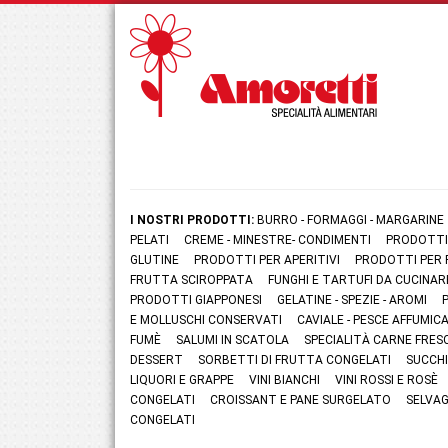
I NOSTRI PRODOTTI:
BURRO - FORMAGGI - MARGARINE
PELATI
CREME - MINESTRE- CONDIMENTI
PRODOTTI
GLUTINE
PRODOTTI PER APERITIVI
PRODOTTI PER 
FRUTTA SCIROPPATA
FUNGHI E TARTUFI DA CUCINAR
PRODOTTI GIAPPONESI
GELATINE - SPEZIE - AROMI
E MOLLUSCHI CONSERVATI
CAVIALE - PESCE AFFUMI
FUMÈ
SALUMI IN SCATOLA
SPECIALITÀ CARNE FRES
DESSERT
SORBETTI DI FRUTTA CONGELATI
SUCCHI
LIQUORI E GRAPPE
VINI BIANCHI
VINI ROSSI E ROSÈ
CONGELATI
CROISSANT E PANE SURGELATO
SELVAG
CONGELATI