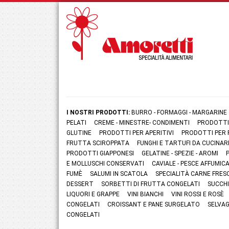
I NOSTRI PRODOTTI:
BURRO - FORMAGGI - MARGARINE
PELATI
CREME - MINESTRE- CONDIMENTI
PRODOTTI
GLUTINE
PRODOTTI PER APERITIVI
PRODOTTI PER 
FRUTTA SCIROPPATA
FUNGHI E TARTUFI DA CUCINAR
PRODOTTI GIAPPONESI
GELATINE - SPEZIE - AROMI
E MOLLUSCHI CONSERVATI
CAVIALE - PESCE AFFUMI
FUMÈ
SALUMI IN SCATOLA
SPECIALITÀ CARNE FRES
DESSERT
SORBETTI DI FRUTTA CONGELATI
SUCCHI
LIQUORI E GRAPPE
VINI BIANCHI
VINI ROSSI E ROSÈ
CONGELATI
CROISSANT E PANE SURGELATO
SELVAG
CONGELATI