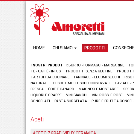
HOME
CHI SIAMO
PRODOTTI
CONSEGN
I NOSTRI PRODOTTI:
BURRO - FORMAGGI - MARGARINE
FO
TÈ - CAFFÈ - INFUSI
PRODOTTI SENZA GLUTINE
PRODOTTI
TARTUFI DA CUCINARE
FARINACEI - LEGUMI SECCHI
RISO
NATURALE
PESCE E MOLLUSCHI CONSERVATI
CAVIALE -
FRESCA
L'OIE E CANARD
MAIONESI E MOSTARDE
SPECI
LIQUORI E GRAPPE
VINI BIANCHI
VINI ROSSI E ROSÈ
VIN
CONGELATI
PASTA SURGELATA
PURÈ E FRUTTA CONGEL
Aceti
ACETO 7 GRADI VIEUX CERAMICA