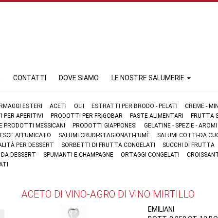
E
CONTATTI
DOVE SIAMO
LE NOSTRE SALUMERIE
RMAGGI ESTERI
ACETI
OLII
ESTRATTI PER BRODO - PELATI
CREME - MI
 PER APERITIVI
PRODOTTI PER FRIGOBAR
PASTE ALIMENTARI
FRUTTA S
 E PRODOTTI MESSICANI
PRODOTTI GIAPPONESI
GELATINE - SPEZIE - AROMI
 PESCE AFFUMICATO
SALUMI CRUDI-STAGIONATI-FUMÈ
SALUMI COTTI-DA CU
ALITÀ PER DESSERT
SORBETTI DI FRUTTA CONGELATI
SUCCHI DI FRUTTA
I DA DESSERT
SPUMANTI E CHAMPAGNE
ORTAGGI CONGELATI
CROISSANT
ATI
ACETO DI VINO-AGRO DI VINO MIRTILLO
EMILIANI