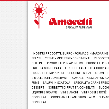
I NOSTRI PRODOTTI:
BURRO - FORMAGGI - MARGARINE
PELATI
CREME - MINESTRE- CONDIMENTI
PRODOTTI
GLUTINE
PRODOTTI PER APERITIVI
PRODOTTI PER 
FRUTTA SCIROPPATA
FUNGHI E TARTUFI DA CUCINAR
PRODOTTI GIAPPONESI
GELATINE - SPEZIE - AROMI
E MOLLUSCHI CONSERVATI
CAVIALE - PESCE AFFUMI
FUMÈ
SALUMI IN SCATOLA
SPECIALITÀ CARNE FRES
DESSERT
SORBETTI DI FRUTTA CONGELATI
SUCCHI
LIQUORI E GRAPPE
VINI BIANCHI
VINI ROSSI E ROSÈ
CONGELATI
CROISSANT E PANE SURGELATO
SELVAG
CONGELATI