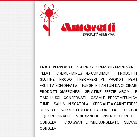
I NOSTRI PRODOTTI:
BURRO - FORMAGGI - MARGARINE
PELATI
CREME - MINESTRE- CONDIMENTI
PRODOTTI
GLUTINE
PRODOTTI PER APERITIVI
PRODOTTI PER 
FRUTTA SCIROPPATA
FUNGHI E TARTUFI DA CUCINAR
PRODOTTI GIAPPONESI
GELATINE - SPEZIE - AROMI
E MOLLUSCHI CONSERVATI
CAVIALE - PESCE AFFUMI
FUMÈ
SALUMI IN SCATOLA
SPECIALITÀ CARNE FRES
DESSERT
SORBETTI DI FRUTTA CONGELATI
SUCCHI
LIQUORI E GRAPPE
VINI BIANCHI
VINI ROSSI E ROSÈ
CONGELATI
CROISSANT E PANE SURGELATO
SELVAG
CONGELATI