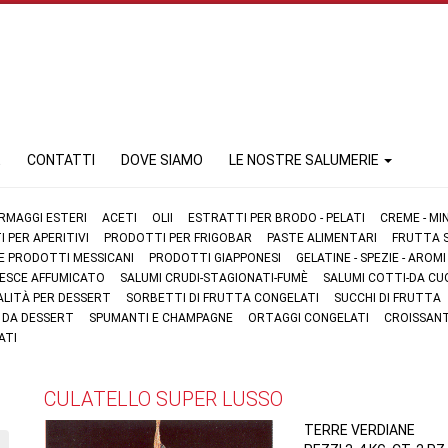
E
CONTATTI
DOVE SIAMO
LE NOSTRE SALUMERIE
RMAGGI ESTERI
ACETI
OLII
ESTRATTI PER BRODO - PELATI
CREME - MI
 PER APERITIVI
PRODOTTI PER FRIGOBAR
PASTE ALIMENTARI
FRUTTA S
 E PRODOTTI MESSICANI
PRODOTTI GIAPPONESI
GELATINE - SPEZIE - AROMI
 PESCE AFFUMICATO
SALUMI CRUDI-STAGIONATI-FUMÈ
SALUMI COTTI-DA CU
ALITÀ PER DESSERT
SORBETTI DI FRUTTA CONGELATI
SUCCHI DI FRUTTA
I DA DESSERT
SPUMANTI E CHAMPAGNE
ORTAGGI CONGELATI
CROISSANT
ATI
CULATELLO SUPER LUSSO
TERRE VERDIANE