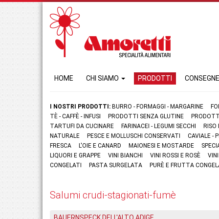
HOME
CHI SIAMO
PRODOTTI
CONSEGN
I NOSTRI PRODOTTI:
BURRO - FORMAGGI - MARGARINE
FO
TÈ - CAFFÈ - INFUSI
PRODOTTI SENZA GLUTINE
PRODOTTI
TARTUFI DA CUCINARE
FARINACEI - LEGUMI SECCHI
RISO
NATURALE
PESCE E MOLLUSCHI CONSERVATI
CAVIALE -
FRESCA
L'OIE E CANARD
MAIONESI E MOSTARDE
SPECI
LIQUORI E GRAPPE
VINI BIANCHI
VINI ROSSI E ROSÈ
VIN
CONGELATI
PASTA SURGELATA
PURÈ E FRUTTA CONGEL
Salumi crudi-stagionati-fumè
BAUERNSPECK DELL'ALTO ADIGE