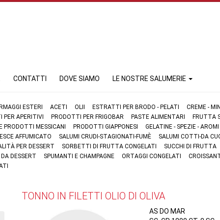
E
CONTATTI
DOVE SIAMO
LE NOSTRE SALUMERIE
RMAGGI ESTERI
ACETI
OLII
ESTRATTI PER BRODO - PELATI
CREME - MI
 PER APERITIVI
PRODOTTI PER FRIGOBAR
PASTE ALIMENTARI
FRUTTA S
 E PRODOTTI MESSICANI
PRODOTTI GIAPPONESI
GELATINE - SPEZIE - AROMI
 PESCE AFFUMICATO
SALUMI CRUDI-STAGIONATI-FUMÈ
SALUMI COTTI-DA CU
ALITÀ PER DESSERT
SORBETTI DI FRUTTA CONGELATI
SUCCHI DI FRUTTA
I DA DESSERT
SPUMANTI E CHAMPAGNE
ORTAGGI CONGELATI
CROISSANT
ATI
TONNO IN FILETTI OLIO DI OLIVA
AS DO MAR