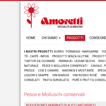
HOME
CHI SIAMO
PRODOTTI
CONSEGN
I NOSTRI PRODOTTI:
BURRO - FORMAGGI - MARGARINE
FO
TÈ - CAFFÈ - INFUSI
PRODOTTI SENZA GLUTINE
PRODOTTI
TARTUFI DA CUCINARE
FARINACEI - LEGUMI SECCHI
RISO
NATURALE
PESCE E MOLLUSCHI CONSERVATI
CAVIALE -
FRESCA
L'OIE E CANARD
MAIONESI E MOSTARDE
SPECI
LIQUORI E GRAPPE
VINI BIANCHI
VINI ROSSI E ROSÈ
VIN
CONGELATI
PASTA SURGELATA
PURÈ E FRUTTA CONGEL
Pesce e Molluschi conservati
BOQUERONES MARINATI DI ALICI CANTABRICO