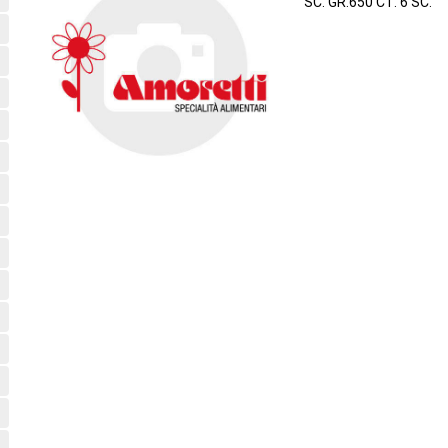
SC. GR.650 CT. 6 SC.