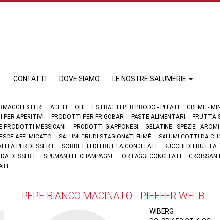
E
CONTATTI
DOVE SIAMO
LE NOSTRE SALUMERIE
RMAGGI ESTERI
ACETI
OLII
ESTRATTI PER BRODO - PELATI
CREME - MI
 PER APERITIVI
PRODOTTI PER FRIGOBAR
PASTE ALIMENTARI
FRUTTA S
 E PRODOTTI MESSICANI
PRODOTTI GIAPPONESI
GELATINE - SPEZIE - AROMI
 PESCE AFFUMICATO
SALUMI CRUDI-STAGIONATI-FUMÈ
SALUMI COTTI-DA CU
ALITÀ PER DESSERT
SORBETTI DI FRUTTA CONGELATI
SUCCHI DI FRUTTA
I DA DESSERT
SPUMANTI E CHAMPAGNE
ORTAGGI CONGELATI
CROISSANT
ATI
PEPE BIANCO MACINATO - PIEFFER WELB
WIBERG