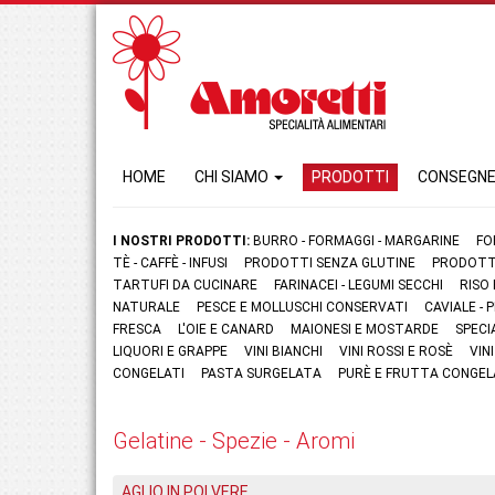
HOME
CHI SIAMO
PRODOTTI
CONSEGN
I NOSTRI PRODOTTI:
BURRO - FORMAGGI - MARGARINE
FO
TÈ - CAFFÈ - INFUSI
PRODOTTI SENZA GLUTINE
PRODOTTI
TARTUFI DA CUCINARE
FARINACEI - LEGUMI SECCHI
RISO
NATURALE
PESCE E MOLLUSCHI CONSERVATI
CAVIALE -
FRESCA
L'OIE E CANARD
MAIONESI E MOSTARDE
SPECI
LIQUORI E GRAPPE
VINI BIANCHI
VINI ROSSI E ROSÈ
VIN
CONGELATI
PASTA SURGELATA
PURÈ E FRUTTA CONGEL
Gelatine - Spezie - Aromi
AGLIO IN POLVERE