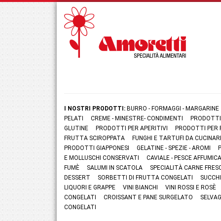
I NOSTRI PRODOTTI:
BURRO - FORMAGGI - MARGARINE
PELATI
CREME - MINESTRE- CONDIMENTI
PRODOTTI
GLUTINE
PRODOTTI PER APERITIVI
PRODOTTI PER 
FRUTTA SCIROPPATA
FUNGHI E TARTUFI DA CUCINAR
PRODOTTI GIAPPONESI
GELATINE - SPEZIE - AROMI
E MOLLUSCHI CONSERVATI
CAVIALE - PESCE AFFUMI
FUMÈ
SALUMI IN SCATOLA
SPECIALITÀ CARNE FRES
DESSERT
SORBETTI DI FRUTTA CONGELATI
SUCCHI
LIQUORI E GRAPPE
VINI BIANCHI
VINI ROSSI E ROSÈ
CONGELATI
CROISSANT E PANE SURGELATO
SELVAG
CONGELATI