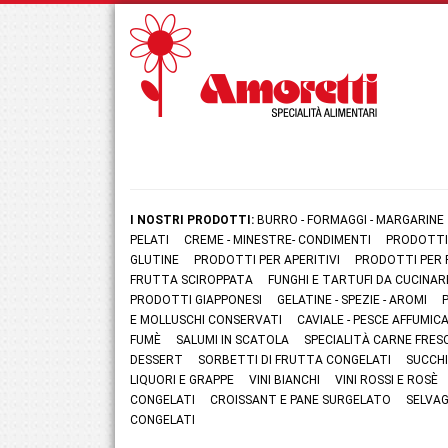
I NOSTRI PRODOTTI:
BURRO - FORMAGGI - MARGARINE
PELATI
CREME - MINESTRE- CONDIMENTI
PRODOTTI
GLUTINE
PRODOTTI PER APERITIVI
PRODOTTI PER 
FRUTTA SCIROPPATA
FUNGHI E TARTUFI DA CUCINAR
PRODOTTI GIAPPONESI
GELATINE - SPEZIE - AROMI
E MOLLUSCHI CONSERVATI
CAVIALE - PESCE AFFUMI
FUMÈ
SALUMI IN SCATOLA
SPECIALITÀ CARNE FRES
DESSERT
SORBETTI DI FRUTTA CONGELATI
SUCCHI
LIQUORI E GRAPPE
VINI BIANCHI
VINI ROSSI E ROSÈ
CONGELATI
CROISSANT E PANE SURGELATO
SELVAG
CONGELATI