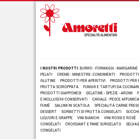
I NOSTRI PRODOTTI:
BURRO - FORMAGGI - MARGARINE
PELATI
CREME - MINESTRE- CONDIMENTI
PRODOTTI
GLUTINE
PRODOTTI PER APERITIVI
PRODOTTI PER 
FRUTTA SCIROPPATA
FUNGHI E TARTUFI DA CUCINAR
PRODOTTI GIAPPONESI
GELATINE - SPEZIE - AROMI
E MOLLUSCHI CONSERVATI
CAVIALE - PESCE AFFUMI
FUMÈ
SALUMI IN SCATOLA
SPECIALITÀ CARNE FRES
DESSERT
SORBETTI DI FRUTTA CONGELATI
SUCCHI
LIQUORI E GRAPPE
VINI BIANCHI
VINI ROSSI E ROSÈ
CONGELATI
CROISSANT E PANE SURGELATO
SELVAG
CONGELATI