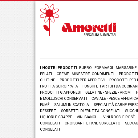
I NOSTRI PRODOTTI:
BURRO - FORMAGGI - MARGARINE
PELATI
CREME - MINESTRE- CONDIMENTI
PRODOTTI
GLUTINE
PRODOTTI PER APERITIVI
PRODOTTI PER 
FRUTTA SCIROPPATA
FUNGHI E TARTUFI DA CUCINAR
PRODOTTI GIAPPONESI
GELATINE - SPEZIE - AROMI
E MOLLUSCHI CONSERVATI
CAVIALE - PESCE AFFUMI
FUMÈ
SALUMI IN SCATOLA
SPECIALITÀ CARNE FRES
DESSERT
SORBETTI DI FRUTTA CONGELATI
SUCCHI
LIQUORI E GRAPPE
VINI BIANCHI
VINI ROSSI E ROSÈ
CONGELATI
CROISSANT E PANE SURGELATO
SELVAG
CONGELATI