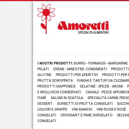
I NOSTRI PRODOTTI:
BURRO - FORMAGGI - MARGARINE
PELATI
CREME - MINESTRE- CONDIMENTI
PRODOTTI
GLUTINE
PRODOTTI PER APERITIVI
PRODOTTI PER 
FRUTTA SCIROPPATA
FUNGHI E TARTUFI DA CUCINAR
PRODOTTI GIAPPONESI
GELATINE - SPEZIE - AROMI
E MOLLUSCHI CONSERVATI
CAVIALE - PESCE AFFUMI
FUMÈ
SALUMI IN SCATOLA
SPECIALITÀ CARNE FRES
DESSERT
SORBETTI DI FRUTTA CONGELATI
SUCCHI
LIQUORI E GRAPPE
VINI BIANCHI
VINI ROSSI E ROSÈ
CONGELATI
CROISSANT E PANE SURGELATO
SELVAG
CONGELATI