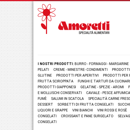
I NOSTRI PRODOTTI:
BURRO - FORMAGGI - MARGARINE
PELATI
CREME - MINESTRE- CONDIMENTI
PRODOTTI
GLUTINE
PRODOTTI PER APERITIVI
PRODOTTI PER 
FRUTTA SCIROPPATA
FUNGHI E TARTUFI DA CUCINAR
PRODOTTI GIAPPONESI
GELATINE - SPEZIE - AROMI
E MOLLUSCHI CONSERVATI
CAVIALE - PESCE AFFUMI
FUMÈ
SALUMI IN SCATOLA
SPECIALITÀ CARNE FRES
DESSERT
SORBETTI DI FRUTTA CONGELATI
SUCCHI
LIQUORI E GRAPPE
VINI BIANCHI
VINI ROSSI E ROSÈ
CONGELATI
CROISSANT E PANE SURGELATO
SELVAG
CONGELATI