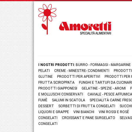
I NOSTRI PRODOTTI:
BURRO - FORMAGGI - MARGARINE
PELATI
CREME - MINESTRE- CONDIMENTI
PRODOTTI
GLUTINE
PRODOTTI PER APERITIVI
PRODOTTI PER 
FRUTTA SCIROPPATA
FUNGHI E TARTUFI DA CUCINAR
PRODOTTI GIAPPONESI
GELATINE - SPEZIE - AROMI
E MOLLUSCHI CONSERVATI
CAVIALE - PESCE AFFUMI
FUMÈ
SALUMI IN SCATOLA
SPECIALITÀ CARNE FRES
DESSERT
SORBETTI DI FRUTTA CONGELATI
SUCCHI
LIQUORI E GRAPPE
VINI BIANCHI
VINI ROSSI E ROSÈ
CONGELATI
CROISSANT E PANE SURGELATO
SELVAG
CONGELATI