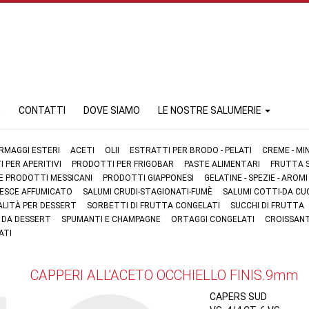
E
CONTATTI
DOVE SIAMO
LE NOSTRE SALUMERIE
RMAGGI ESTERI
ACETI
OLII
ESTRATTI PER BRODO - PELATI
CREME - MI
 PER APERITIVI
PRODOTTI PER FRIGOBAR
PASTE ALIMENTARI
FRUTTA S
 E PRODOTTI MESSICANI
PRODOTTI GIAPPONESI
GELATINE - SPEZIE - AROMI
 PESCE AFFUMICATO
SALUMI CRUDI-STAGIONATI-FUMÈ
SALUMI COTTI-DA CU
ALITÀ PER DESSERT
SORBETTI DI FRUTTA CONGELATI
SUCCHI DI FRUTTA
I DA DESSERT
SPUMANTI E CHAMPAGNE
ORTAGGI CONGELATI
CROISSANT
ATI
CAPPERI ALL'ACETO OCCHIELLO FINIS.9mm
CAPERS SUD