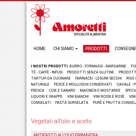
HOME
CHI SIAMO
PRODOTTI
CONSEGN
I NOSTRI PRODOTTI:
BURRO - FORMAGGI - MARGARINE
FO
TÈ - CAFFÈ - INFUSI
PRODOTTI SENZA GLUTINE
PRODOTTI
TARTUFI DA CUCINARE
FARINACEI - LEGUMI SECCHI
RISO
NATURALE
PESCE E MOLLUSCHI CONSERVATI
CAVIALE -
FRESCA
L'OIE E CANARD
MAIONESI E MOSTARDE
SPECI
LIQUORI E GRAPPE
VINI BIANCHI
VINI ROSSI E ROSÈ
VIN
CONGELATI
PASTA SURGELATA
PURÈ E FRUTTA CONGEL
Vegetali all'olio e aceto
ANTIPASTO ALL'OLIO PRIMAVERA