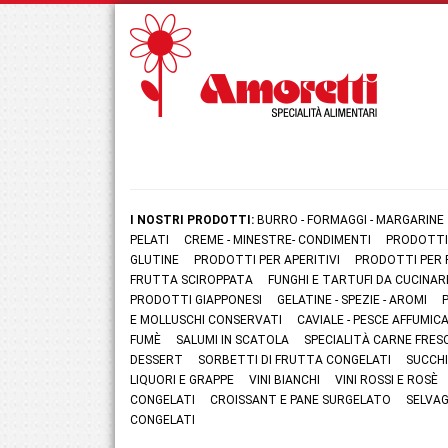
I NOSTRI PRODOTTI:
BURRO - FORMAGGI - MARGARINE
PELATI
CREME - MINESTRE- CONDIMENTI
PRODOTTI
GLUTINE
PRODOTTI PER APERITIVI
PRODOTTI PER 
FRUTTA SCIROPPATA
FUNGHI E TARTUFI DA CUCINAR
PRODOTTI GIAPPONESI
GELATINE - SPEZIE - AROMI
E MOLLUSCHI CONSERVATI
CAVIALE - PESCE AFFUMI
FUMÈ
SALUMI IN SCATOLA
SPECIALITÀ CARNE FRES
DESSERT
SORBETTI DI FRUTTA CONGELATI
SUCCHI
LIQUORI E GRAPPE
VINI BIANCHI
VINI ROSSI E ROSÈ
CONGELATI
CROISSANT E PANE SURGELATO
SELVAG
CONGELATI