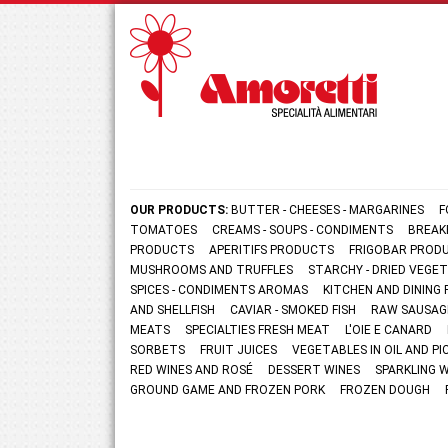
OUR PRODUCTS:
BUTTER - CHEESES - MARGARINES
F
TOMATOES
CREAMS - SOUPS - CONDIMENTS
BREAK
PRODUCTS
APERITIFS PRODUCTS
FRIGOBAR PROD
MUSHROOMS AND TRUFFLES
STARCHY - DRIED VEGE
SPICES - CONDIMENTS AROMAS
KITCHEN AND DININ
AND SHELLFISH
CAVIAR - SMOKED FISH
RAW SAUSAG
MEATS
SPECIALTIES FRESH MEAT
L'OIE E CANARD
SORBETS
FRUIT JUICES
VEGETABLES IN OIL AND PI
RED WINES AND ROSÉ
DESSERT WINES
SPARKLING 
GROUND GAME AND FROZEN PORK
FROZEN DOUGH