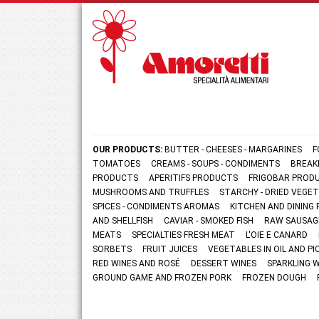
OUR PRODUCTS:
BUTTER - CHEESES - MARGARINES
F
TOMATOES
CREAMS - SOUPS - CONDIMENTS
BREAK
PRODUCTS
APERITIFS PRODUCTS
FRIGOBAR PROD
MUSHROOMS AND TRUFFLES
STARCHY - DRIED VEGE
SPICES - CONDIMENTS AROMAS
KITCHEN AND DININ
AND SHELLFISH
CAVIAR - SMOKED FISH
RAW SAUSAG
MEATS
SPECIALTIES FRESH MEAT
L'OIE E CANARD
SORBETS
FRUIT JUICES
VEGETABLES IN OIL AND PI
RED WINES AND ROSÉ
DESSERT WINES
SPARKLING 
GROUND GAME AND FROZEN PORK
FROZEN DOUGH