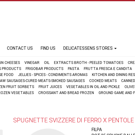
CONTACT US
FIND US
DELICATESSENS STORES
GN CHEESES
VINEGAR
OIL
EXTRACTS BROTH - PEELED TOMATOES
CRE
FS PRODUCTS
FRIGOBAR PRODUCTS
PASTA
FRUTTA FRESCA E CANDITA
SE FOOD
JELLIES - SPICES - CONDIMENTS AROMAS
KITCHEN AND DINING R
AW SAUSAGES-CURED MEATS-SMOKED SAUSAGES
COOKED MEATS
CANNED
ZEN FRUIT SORBETS
FRUIT JUICES
VEGETABLES IN OIL AND PICKLE
OLIVE
ROZEN VEGETABLES
CROISSANT AND BREAD FROZEN
GROUND GAME AND 
SPUGNETTE SVIZZERE DI FERRO X PENTOLE
FILPA