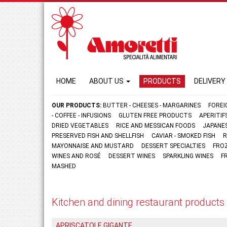
HOME
ABOUT US
PRODUCTS
DELIVERY
OUR PRODUCTS:
BUTTER - CHEESES - MARGARINES
FOREI
- COFFEE - INFUSIONS
GLUTEN FREE PRODUCTS
APERITI
DRIED VEGETABLES
RICE AND MESSICAN FOODS
JAPANE
PRESERVED FISH AND SHELLFISH
CAVIAR - SMOKED FISH
R
MAYONNAISE AND MUSTARD
DESSERT SPECIALTIES
FRO
WINES AND ROSÉ
DESSERT WINES
SPARKLING WINES
F
MASHED
Kitchen and dining restaurant products
APRISCATOLE GIGANTE