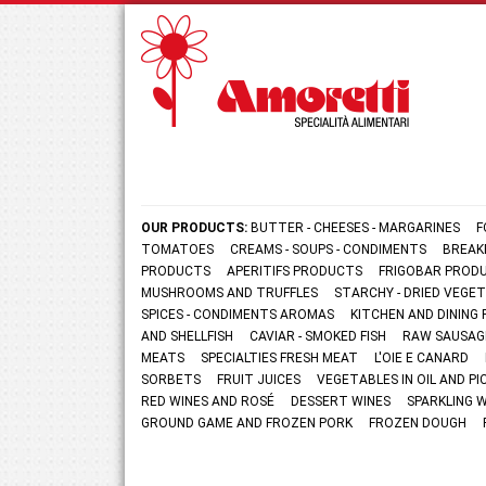
OUR PRODUCTS:
BUTTER - CHEESES - MARGARINES
F
TOMATOES
CREAMS - SOUPS - CONDIMENTS
BREAK
PRODUCTS
APERITIFS PRODUCTS
FRIGOBAR PROD
MUSHROOMS AND TRUFFLES
STARCHY - DRIED VEGE
SPICES - CONDIMENTS AROMAS
KITCHEN AND DININ
AND SHELLFISH
CAVIAR - SMOKED FISH
RAW SAUSAG
MEATS
SPECIALTIES FRESH MEAT
L'OIE E CANARD
SORBETS
FRUIT JUICES
VEGETABLES IN OIL AND PI
RED WINES AND ROSÉ
DESSERT WINES
SPARKLING 
GROUND GAME AND FROZEN PORK
FROZEN DOUGH