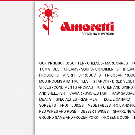
OUR PRODUCTS:
BUTTER - CHEESES - MARGARINES
F
TOMATOES
CREAMS - SOUPS - CONDIMENTS
BREAK
PRODUCTS
APERITIFS PRODUCTS
FRIGOBAR PROD
MUSHROOMS AND TRUFFLES
STARCHY - DRIED VEGE
SPICES - CONDIMENTS AROMAS
KITCHEN AND DININ
AND SHELLFISH
CAVIAR - SMOKED FISH
RAW SAUSAG
MEATS
SPECIALTIES FRESH MEAT
L'OIE E CANARD
SORBETS
FRUIT JUICES
VEGETABLES IN OIL AND PI
RED WINES AND ROSÉ
DESSERT WINES
SPARKLING 
GROUND GAME AND FROZEN PORK
FROZEN DOUGH