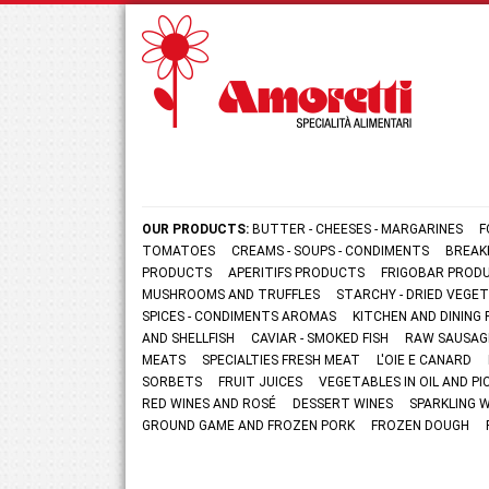
OUR PRODUCTS:
BUTTER - CHEESES - MARGARINES
F
TOMATOES
CREAMS - SOUPS - CONDIMENTS
BREAK
PRODUCTS
APERITIFS PRODUCTS
FRIGOBAR PROD
MUSHROOMS AND TRUFFLES
STARCHY - DRIED VEGE
SPICES - CONDIMENTS AROMAS
KITCHEN AND DININ
AND SHELLFISH
CAVIAR - SMOKED FISH
RAW SAUSAG
MEATS
SPECIALTIES FRESH MEAT
L'OIE E CANARD
SORBETS
FRUIT JUICES
VEGETABLES IN OIL AND PI
RED WINES AND ROSÉ
DESSERT WINES
SPARKLING 
GROUND GAME AND FROZEN PORK
FROZEN DOUGH