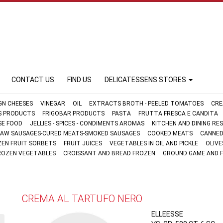
CONTACT US
FIND US
DELICATESSENS STORES
GN CHEESES
VINEGAR
OIL
EXTRACTS BROTH - PEELED TOMATOES
CRE
FS PRODUCTS
FRIGOBAR PRODUCTS
PASTA
FRUTTA FRESCA E CANDITA
SE FOOD
JELLIES - SPICES - CONDIMENTS AROMAS
KITCHEN AND DINING R
AW SAUSAGES-CURED MEATS-SMOKED SAUSAGES
COOKED MEATS
CANNED
ZEN FRUIT SORBETS
FRUIT JUICES
VEGETABLES IN OIL AND PICKLE
OLIVE
ROZEN VEGETABLES
CROISSANT AND BREAD FROZEN
GROUND GAME AND 
CREMA AL TARTUFO NERO
ELLEESSE