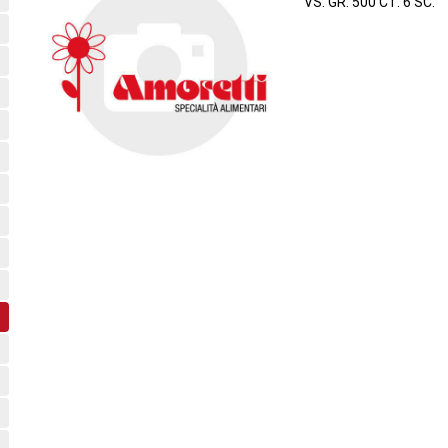
VS. GR. 500 CT. 6 SC.