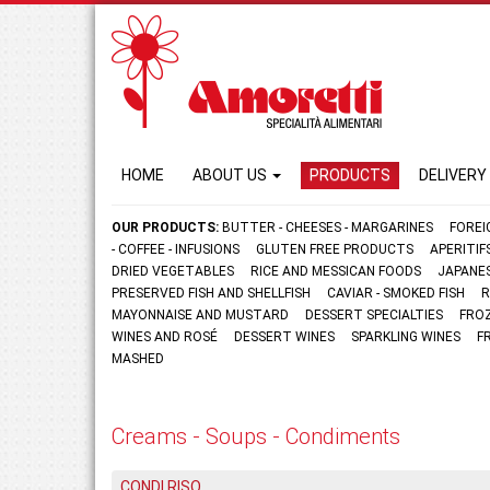
HOME
ABOUT US
PRODUCTS
DELIVERY
OUR PRODUCTS:
BUTTER - CHEESES - MARGARINES
FOREI
- COFFEE - INFUSIONS
GLUTEN FREE PRODUCTS
APERITI
DRIED VEGETABLES
RICE AND MESSICAN FOODS
JAPANE
PRESERVED FISH AND SHELLFISH
CAVIAR - SMOKED FISH
R
MAYONNAISE AND MUSTARD
DESSERT SPECIALTIES
FRO
WINES AND ROSÉ
DESSERT WINES
SPARKLING WINES
F
MASHED
Creams - Soups - Condiments
CONDI RISO