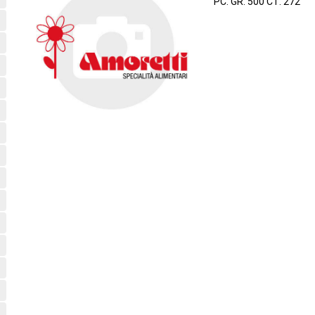
PC. GR. 500 CT. 272