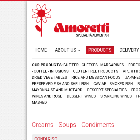
HOME
ABOUT US
PRODUCTS
DELIVERY
OUR PRODUCTS:
BUTTER - CHEESES - MARGARINES
FOREI
- COFFEE - INFUSIONS
GLUTEN FREE PRODUCTS
APERITI
DRIED VEGETABLES
RICE AND MESSICAN FOODS
JAPANE
PRESERVED FISH AND SHELLFISH
CAVIAR - SMOKED FISH
R
MAYONNAISE AND MUSTARD
DESSERT SPECIALTIES
FRO
WINES AND ROSÉ
DESSERT WINES
SPARKLING WINES
F
MASHED
Creams - Soups - Condiments
CONDI RISO