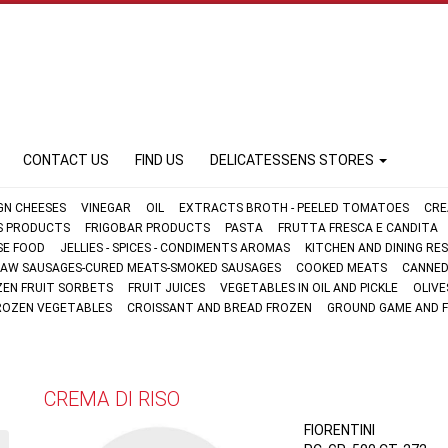
CONTACT US
FIND US
DELICATESSENS STORES
GN CHEESES
VINEGAR
OIL
EXTRACTS BROTH - PEELED TOMATOES
CRE
FS PRODUCTS
FRIGOBAR PRODUCTS
PASTA
FRUTTA FRESCA E CANDITA
SE FOOD
JELLIES - SPICES - CONDIMENTS AROMAS
KITCHEN AND DINING R
AW SAUSAGES-CURED MEATS-SMOKED SAUSAGES
COOKED MEATS
CANNED
ZEN FRUIT SORBETS
FRUIT JUICES
VEGETABLES IN OIL AND PICKLE
OLIVE
ROZEN VEGETABLES
CROISSANT AND BREAD FROZEN
GROUND GAME AND 
CREMA DI RISO
FIORENTINI