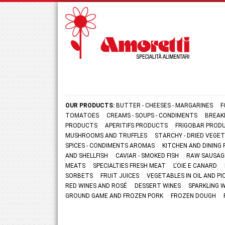
OUR PRODUCTS:
BUTTER - CHEESES - MARGARINES
F
TOMATOES
CREAMS - SOUPS - CONDIMENTS
BREAK
PRODUCTS
APERITIFS PRODUCTS
FRIGOBAR PROD
MUSHROOMS AND TRUFFLES
STARCHY - DRIED VEGE
SPICES - CONDIMENTS AROMAS
KITCHEN AND DININ
AND SHELLFISH
CAVIAR - SMOKED FISH
RAW SAUSAG
MEATS
SPECIALTIES FRESH MEAT
L'OIE E CANARD
SORBETS
FRUIT JUICES
VEGETABLES IN OIL AND PI
RED WINES AND ROSÉ
DESSERT WINES
SPARKLING 
GROUND GAME AND FROZEN PORK
FROZEN DOUGH