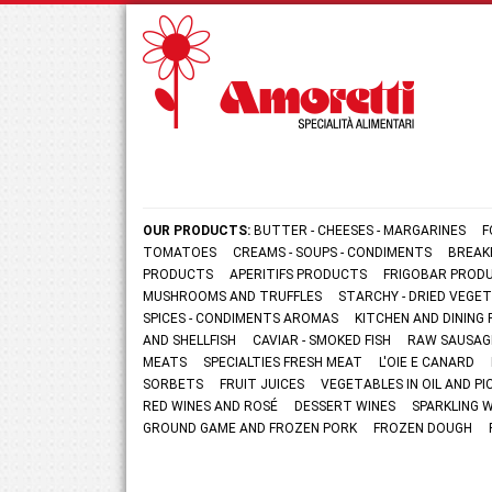
OUR PRODUCTS:
BUTTER - CHEESES - MARGARINES
F
TOMATOES
CREAMS - SOUPS - CONDIMENTS
BREAK
PRODUCTS
APERITIFS PRODUCTS
FRIGOBAR PROD
MUSHROOMS AND TRUFFLES
STARCHY - DRIED VEGE
SPICES - CONDIMENTS AROMAS
KITCHEN AND DININ
AND SHELLFISH
CAVIAR - SMOKED FISH
RAW SAUSAG
MEATS
SPECIALTIES FRESH MEAT
L'OIE E CANARD
SORBETS
FRUIT JUICES
VEGETABLES IN OIL AND PI
RED WINES AND ROSÉ
DESSERT WINES
SPARKLING 
GROUND GAME AND FROZEN PORK
FROZEN DOUGH