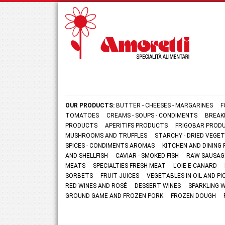
OUR PRODUCTS:
BUTTER - CHEESES - MARGARINES
F
TOMATOES
CREAMS - SOUPS - CONDIMENTS
BREAK
PRODUCTS
APERITIFS PRODUCTS
FRIGOBAR PROD
MUSHROOMS AND TRUFFLES
STARCHY - DRIED VEGE
SPICES - CONDIMENTS AROMAS
KITCHEN AND DININ
AND SHELLFISH
CAVIAR - SMOKED FISH
RAW SAUSAG
MEATS
SPECIALTIES FRESH MEAT
L'OIE E CANARD
SORBETS
FRUIT JUICES
VEGETABLES IN OIL AND PI
RED WINES AND ROSÉ
DESSERT WINES
SPARKLING 
GROUND GAME AND FROZEN PORK
FROZEN DOUGH