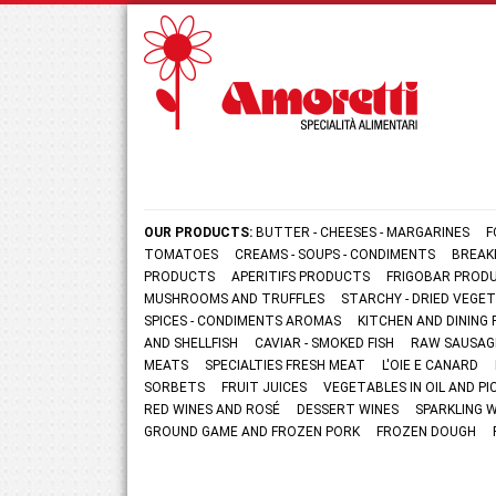
OUR PRODUCTS:
BUTTER - CHEESES - MARGARINES
F
TOMATOES
CREAMS - SOUPS - CONDIMENTS
BREAK
PRODUCTS
APERITIFS PRODUCTS
FRIGOBAR PROD
MUSHROOMS AND TRUFFLES
STARCHY - DRIED VEGE
SPICES - CONDIMENTS AROMAS
KITCHEN AND DININ
AND SHELLFISH
CAVIAR - SMOKED FISH
RAW SAUSAG
MEATS
SPECIALTIES FRESH MEAT
L'OIE E CANARD
SORBETS
FRUIT JUICES
VEGETABLES IN OIL AND PI
RED WINES AND ROSÉ
DESSERT WINES
SPARKLING 
GROUND GAME AND FROZEN PORK
FROZEN DOUGH