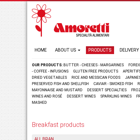
HOME
ABOUT US
PRODUCTS
DELIVERY
OUR PRODUCTS:
BUTTER - CHEESES - MARGARINES
FOREI
- COFFEE - INFUSIONS
GLUTEN FREE PRODUCTS
APERITI
DRIED VEGETABLES
RICE AND MESSICAN FOODS
JAPANE
PRESERVED FISH AND SHELLFISH
CAVIAR - SMOKED FISH
R
MAYONNAISE AND MUSTARD
DESSERT SPECIALTIES
FRO
WINES AND ROSÉ
DESSERT WINES
SPARKLING WINES
F
MASHED
Breakfast products
ALL BRAN