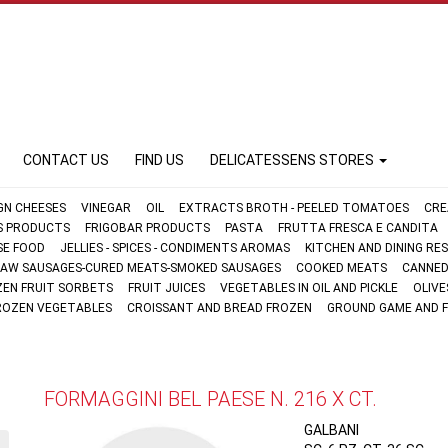
CONTACT US
FIND US
DELICATESSENS STORES
GN CHEESES
VINEGAR
OIL
EXTRACTS BROTH - PEELED TOMATOES
CRE
FS PRODUCTS
FRIGOBAR PRODUCTS
PASTA
FRUTTA FRESCA E CANDITA
SE FOOD
JELLIES - SPICES - CONDIMENTS AROMAS
KITCHEN AND DINING R
AW SAUSAGES-CURED MEATS-SMOKED SAUSAGES
COOKED MEATS
CANNED
ZEN FRUIT SORBETS
FRUIT JUICES
VEGETABLES IN OIL AND PICKLE
OLIVE
ROZEN VEGETABLES
CROISSANT AND BREAD FROZEN
GROUND GAME AND 
FORMAGGINI BEL PAESE N. 216 X CT.
GALBANI