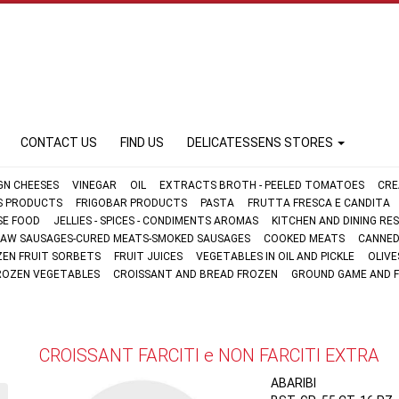
CONTACT US
FIND US
DELICATESSENS STORES
GN CHEESES
VINEGAR
OIL
EXTRACTS BROTH - PEELED TOMATOES
CRE
FS PRODUCTS
FRIGOBAR PRODUCTS
PASTA
FRUTTA FRESCA E CANDITA
SE FOOD
JELLIES - SPICES - CONDIMENTS AROMAS
KITCHEN AND DINING R
AW SAUSAGES-CURED MEATS-SMOKED SAUSAGES
COOKED MEATS
CANNED
ZEN FRUIT SORBETS
FRUIT JUICES
VEGETABLES IN OIL AND PICKLE
OLIVE
ROZEN VEGETABLES
CROISSANT AND BREAD FROZEN
GROUND GAME AND 
CROISSANT FARCITI e NON FARCITI EXTRA
ABARIBI