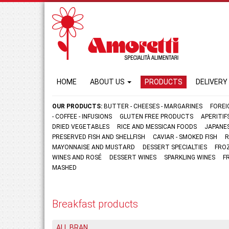
HOME
ABOUT US
PRODUCTS
DELIVERY
OUR PRODUCTS:
BUTTER - CHEESES - MARGARINES
FOREI
- COFFEE - INFUSIONS
GLUTEN FREE PRODUCTS
APERITI
DRIED VEGETABLES
RICE AND MESSICAN FOODS
JAPANE
PRESERVED FISH AND SHELLFISH
CAVIAR - SMOKED FISH
R
MAYONNAISE AND MUSTARD
DESSERT SPECIALTIES
FRO
WINES AND ROSÉ
DESSERT WINES
SPARKLING WINES
F
MASHED
Breakfast products
ALL BRAN