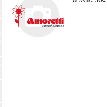
BST. GR. 55 CT. 16 PZ.