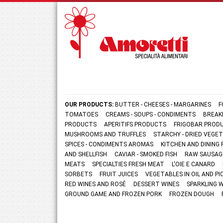
OUR PRODUCTS:
BUTTER - CHEESES - MARGARINES
F
TOMATOES
CREAMS - SOUPS - CONDIMENTS
BREAK
PRODUCTS
APERITIFS PRODUCTS
FRIGOBAR PROD
MUSHROOMS AND TRUFFLES
STARCHY - DRIED VEGE
SPICES - CONDIMENTS AROMAS
KITCHEN AND DININ
AND SHELLFISH
CAVIAR - SMOKED FISH
RAW SAUSAG
MEATS
SPECIALTIES FRESH MEAT
L'OIE E CANARD
SORBETS
FRUIT JUICES
VEGETABLES IN OIL AND PI
RED WINES AND ROSÉ
DESSERT WINES
SPARKLING 
GROUND GAME AND FROZEN PORK
FROZEN DOUGH