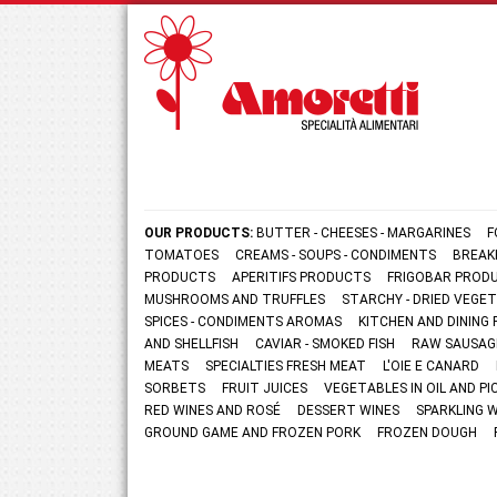
OUR PRODUCTS:
BUTTER - CHEESES - MARGARINES
F
TOMATOES
CREAMS - SOUPS - CONDIMENTS
BREAK
PRODUCTS
APERITIFS PRODUCTS
FRIGOBAR PROD
MUSHROOMS AND TRUFFLES
STARCHY - DRIED VEGE
SPICES - CONDIMENTS AROMAS
KITCHEN AND DININ
AND SHELLFISH
CAVIAR - SMOKED FISH
RAW SAUSAG
MEATS
SPECIALTIES FRESH MEAT
L'OIE E CANARD
SORBETS
FRUIT JUICES
VEGETABLES IN OIL AND PI
RED WINES AND ROSÉ
DESSERT WINES
SPARKLING 
GROUND GAME AND FROZEN PORK
FROZEN DOUGH